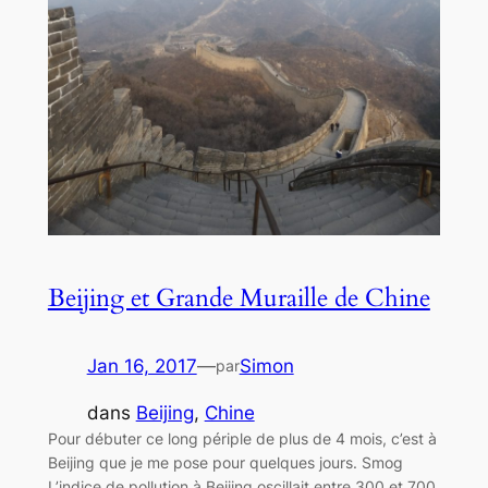
Beijing et Grande Muraille de Chine
Jan 16, 2017
—
Simon
par
dans
Beijing
, 
Chine
​Pour débuter ce long périple de plus de 4 mois, c’est à
Beijing que je me pose pour quelques jours. Smog
L’indice de pollution à Beijing oscillait entre 300 et 700