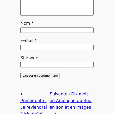
Nom
*
E-mail
*
Site web
←
Suivante :
Dix mois
Précédente :
en Amérique du Sud
Je reviendrai
en son et en images
à Montréal…
→