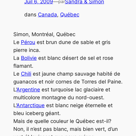
Juil 6, 2009
—
Sandra & Simon
par
dans
Canada
, 
Québec
Simon, Montréal, Québec
Le
Pérou
est
brun dune de sable
et
gris
pierre inca
.
La
Bolivie
est
blanc désert de sel
et
rose
flamant
.
Le
Chili
est j
aune champ sauvage habité de
guanacos
et
noir cornes de Torres del Paine
.
L’
Argentine
est
turquoise lac glaciaire
et
multicolore montagne du nord-ouest
.
L’
Antarctique
est
blanc neige éternelle
et
bleu iceberg géant
.
Mais de quelle couleur le Québec est-il?
Non, il n’est pas blanc, mais bien vert, d’un