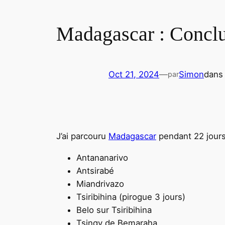
Madagascar : Concl
Oct 21, 2024
—
Simon
dan
par
J’ai parcouru
Madagascar
pendant 22 jours,
Antananarivo
Antsirabé
Miandrivazo
Tsiribihina (pirogue 3 jours)
Belo sur Tsiribihina
Tsingy de Bemaraha