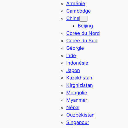
Arménie
Cambodge
Chine
Beijing
Corée du Nord
Corée du Sud
Géorgie
Inde
Indonésie
Japon
Kazakhstan
Kirghizistan
Mongolie
Myanmar
Népal
Ouzbékistan
Singapour