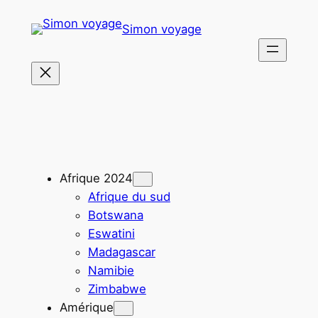
Aller
Simon voyage
au
contenu
Afrique 2024
Afrique du sud
Botswana
Eswatini
Madagascar
Namibie
Zimbabwe
Amérique