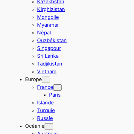
Kazakhstan
Kirghizistan
Mongolie
Myanmar
Népal
Ouzbékistan
Singapour
Sri Lanka
Tadjikistan
Vietnam
Europe
France
Paris
Islande
Turquie
Russie
Océanie
Australie