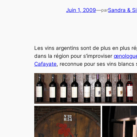
Juin 1, 2009
—
Sandra & S
par
Les vins argentins sont de plus en plus 
dans la région pour s’improviser
œnologu
Cafayate
, reconnue pour ses vins blancs