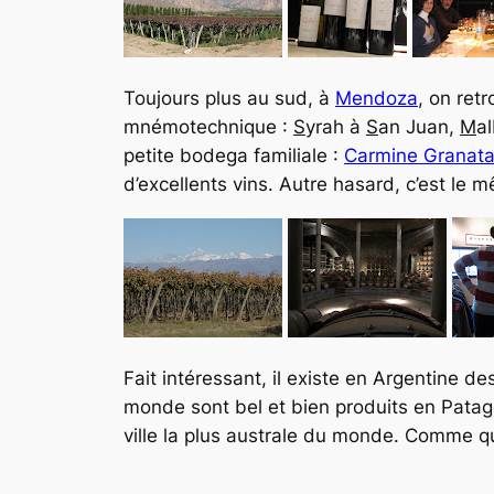
Toujours plus au sud, à
Mendoza
, on ret
mnémotechnique :
S
yrah à
S
an Juan,
M
a
petite bodega familiale :
Carmine Granat
d’excellents vins. Autre hasard, c’est le 
Fait intéressant, il existe en Argentine d
monde sont bel et bien produits en Patago
ville la plus australe du monde. Comme q