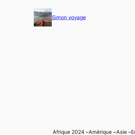
Aller
au
Simon voyage
contenu
Afrique 2024
Amérique
Asie
E