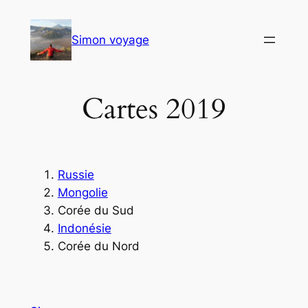
Aller
au
Simon voyage
contenu
Cartes 2019
Russie
Mongolie
Corée du Sud
Indonésie
Corée du Nord