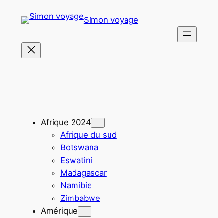
Aller
Simon voyage
au
contenu
Afrique 2024
Afrique du sud
Botswana
Eswatini
Madagascar
Namibie
Zimbabwe
Amérique