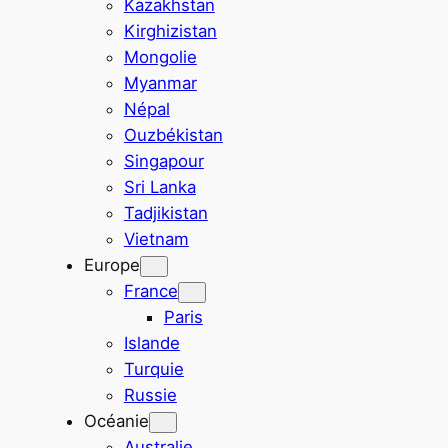
Kazakhstan
Kirghizistan
Mongolie
Myanmar
Népal
Ouzbékistan
Singapour
Sri Lanka
Tadjikistan
Vietnam
Europe
France
Paris
Islande
Turquie
Russie
Océanie
Australie