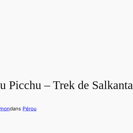
u Picchu – Trek de Salkant
imon
dans
Pérou