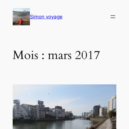
Aller
au
Simon voyage
contenu
Mois :
mars 2017