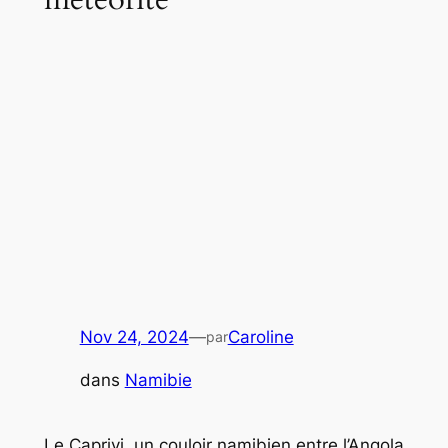
Nov 24, 2024
—
Caroline
par
dans
Namibie
Le Caprivi, un couloir namibien entre l’Angola