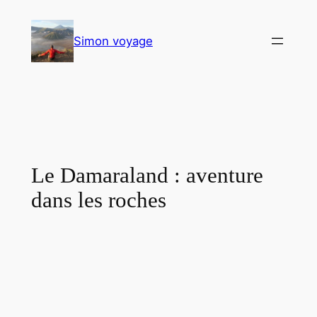
Aller
au
Simon voyage
contenu
Le Damaraland : aventure
dans les roches