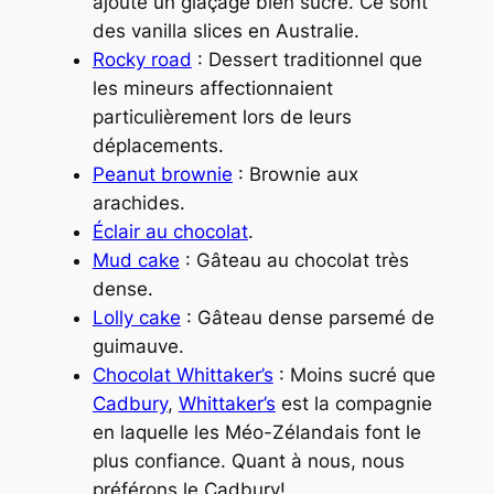
ajoute un glaçage bien sucré. Ce sont
des
vanilla slices
en Australie.
Rocky road
: Dessert traditionnel que
les mineurs affectionnaient
particulièrement lors de leurs
déplacements.
Peanut brownie
: Brownie aux
arachides.
Éclair au chocolat
.
Mud cake
: Gâteau au chocolat très
dense.
Lolly cake
: Gâteau dense parsemé de
guimauve.
Chocolat Whittaker’s
: Moins sucré que
Cadbury
,
Whittaker’s
est la compagnie
en laquelle les Méo-Zélandais font le
plus confiance. Quant à nous, nous
préférons le Cadbury!