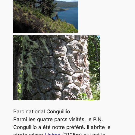
Parc national Conguillío
Parmi les quatre parcs visités, le P.N.
Conguillío a été notre préféré. Il abrite le
stratovolcan
Llaima
(3125m) qui est le