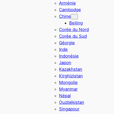
Arménie
Cambodge
Chine
Beijing
Corée du Nord
Corée du Sud
Géorgie
Inde
Indonésie
Japon
Kazakhstan
Kirghizistan
Mongolie
Myanmar
Népal
Ouzbékistan
Singapour