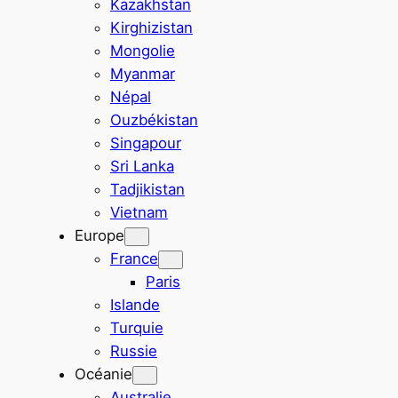
Kazakhstan
Kirghizistan
Mongolie
Myanmar
Népal
Ouzbékistan
Singapour
Sri Lanka
Tadjikistan
Vietnam
Europe
France
Paris
Islande
Turquie
Russie
Océanie
Australie