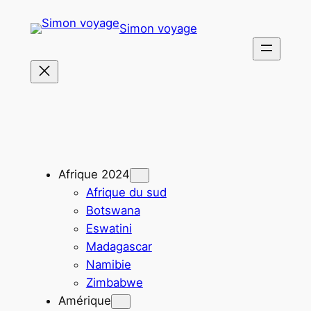
Aller
Simon voyage
au
contenu
Afrique 2024
Afrique du sud
Botswana
Eswatini
Madagascar
Namibie
Zimbabwe
Amérique