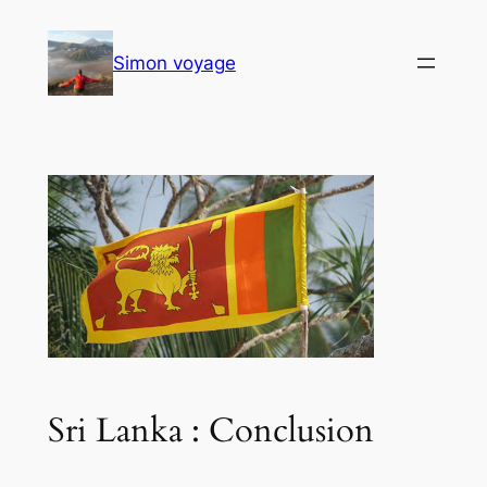
Aller
au
Simon voyage
contenu
Sri Lanka : Conclusion