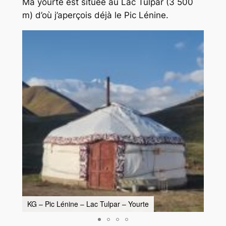
Ma yourte est située au Lac Tulpar (3 500
m) d’où j’aperçois déjà le Pic Lénine.
KG – Pic Lénine – Lac Tulpar – Yourte
KG –