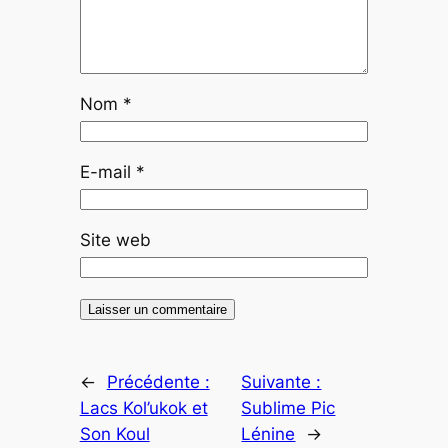
Nom
*
E-mail
*
Site web
←
Précédente :
Suivante :
Lacs Kol’ukok et
Sublime Pic
Son Koul
Lénine
→