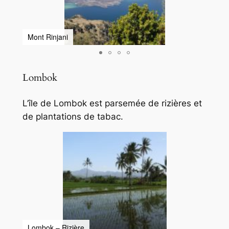
Mont Rinjani
Mont
Lombok
L’île de Lombok est parsemée de rizières et
de plantations de tabac.
Lombok – Rizière
Lomb